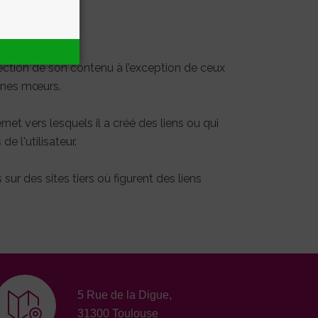
rection de son contenu à l’exception de ceux
onnes mœurs.
net vers lesquels il a créé des liens ou qui
de l'utilisateur.
ur des sites tiers où figurent des liens
5 Rue de la Digue,
31300 Toulouse