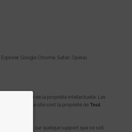
 Explorer, Google Chrome, Safari, Opéra).
suivants du Code de la propriété intellectuelle. Les
ntégrées dans le site sont la propriété de
Toul
dé que ce soit et sur quelque support que ce soit,