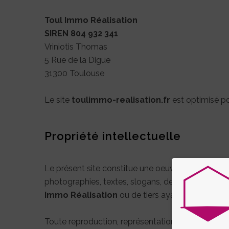
Toul Immo Réalisation
SIREN 804 932 341
Vriniotis Thomas
5 Rue de la Digue
31300 Toulouse
Le site
toulimmo-realisation.fr
est optimisé po
Propriété intellectuelle
Le présent site constitue une oeuvre dont
Toul 
photographies, textes, slogans, dessins, images,
Immo Réalisation
ou de tiers ayant autorisé
To
Toute reproduction, représentation, utilisation ou