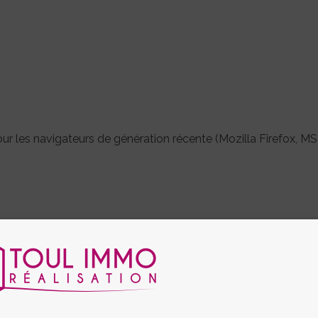
ur les navigateurs de génération récente (Mozilla Firefox, MS
Immo Réalisation
est l'auteur au sens des articles L.111.1 et 
 séquences animées sonores ou non ainsi que toutes oeuvres i
ul Immo Réalisation
à les utiliser.
 modification mise à part à titre informatif, par quelque procé