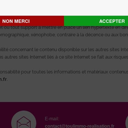
NON MERCI
ACCEPTER
net ou tout support à mettre en place un lien hypertexte en di
pornographique, xénophobe, contraire à la décence ou aux b
ité concernant le contenu disponible sur les autres sites Inter
 autres sites Internet liés à ce site Internet se fait aux risques 
onsabilité pour toutes les informations et matériaux contenus s
.fr
.
E-mail:
contact@toulimmo-realisation.fr