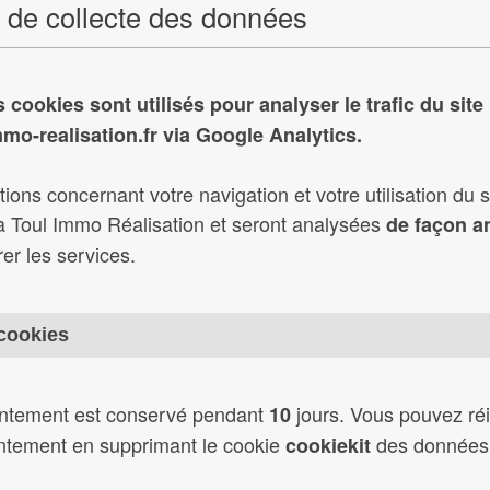
e de collecte des données
ifférentes oeuvres qui le composent, sans avoir obtenu l'autor
trefaçon.
s cookies sont utilisés pour analyser le trafic du site
 le site
o-realisation.fr via Google Analytics.
n'ont qu'un caractère informatif. Ces informations n'engagent
ions concernant votre navigation et votre utilisation du s
à Toul Immo Réalisation et seront analysées
de façon 
ité sur les décisions qui pourraient être prises à partir de ce
er les services.
 cookies
ntement est conservé pendant
jours. Vous pouvez réin
10
esponsable de dommages directs ou indirects, pertes ou frais, r
ntement en supprimant le cookie
des données 
cookiekit
 d'un mauvais fonctionnement, d'une interruption, d'un virus, ou