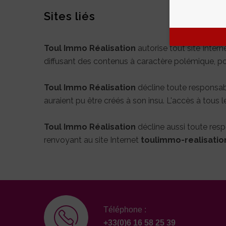
Sites liés
Toul Immo Réalisation
autorise tout site Inter
diffusant des contenus à caractère polémique, 
Toul Immo Réalisation
décline toute responsabil
auraient pu être créés à son insu. L'accès à tous les
Toul Immo Réalisation
décline aussi toute resp
renvoyant au site Internet
toulimmo-realisation
Téléphone :
+33(0)6 16 58 25 39